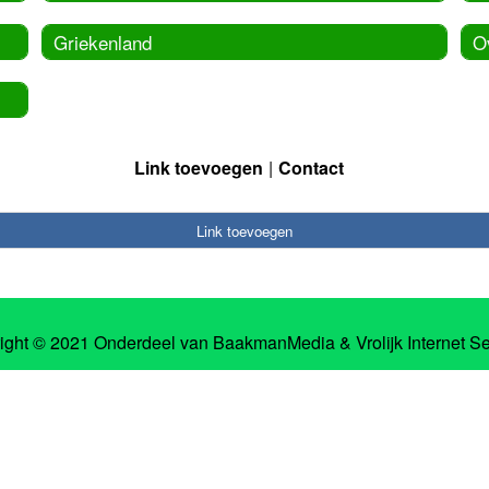
Griekenland
O
Link toevoegen
Contact
Link toevoegen
ight © 2021 Onderdeel van
BaakmanMedia
&
Vrolijk Internet S