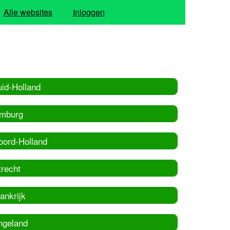
Alle websites
Inloggen
uid-Holland
imburg
oord-Holland
trecht
ankrijk
ngeland