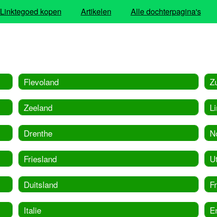
Linktegoed kopen
Artikelen
Alle dochterpagina's
Flevoland
Z
Zeeland
L
Drenthe
N
Friesland
U
Duitsland
Fr
Italie
E